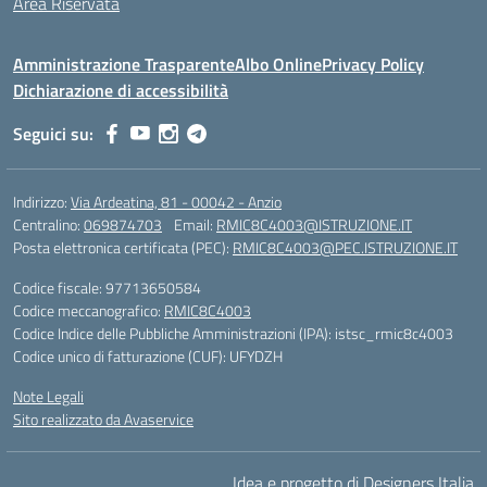
Area Riservata
Amministrazione Trasparente
Albo Online
Privacy Policy
Dichiarazione di accessibilità
Seguici su:
Indirizzo:
Via Ardeatina, 81 - 00042 - Anzio
Centralino:
069874703
Email:
RMIC8C4003@ISTRUZIONE.IT
Posta elettronica certificata (PEC):
RMIC8C4003@PEC.ISTRUZIONE.IT
Codice fiscale: 97713650584
Codice meccanografico:
RMIC8C4003
Codice Indice delle Pubbliche Amministrazioni (IPA): istsc_rmic8c4003
Codice unico di fatturazione (CUF): UFYDZH
Note Legali
Sito realizzato da Avaservice
Idea e progetto di Designers Italia