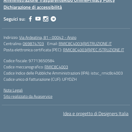
Amministrazione Trasparente
Albo Online
Privacy Policy
Dichiarazione di accessibilità
Seguici su:
Indirizzo:
Via Ardeatina, 81 - 00042 - Anzio
Centralino:
069874703
Email:
RMIC8C4003@ISTRUZIONE.IT
Posta elettronica certificata (PEC):
RMIC8C4003@PEC.ISTRUZIONE.IT
Codice fiscale: 97713650584
Codice meccanografico:
RMIC8C4003
Codice Indice delle Pubbliche Amministrazioni (IPA): istsc_rmic8c4003
Codice unico di fatturazione (CUF): UFYDZH
Note Legali
Sito realizzato da Avaservice
Idea e progetto di Designers Italia