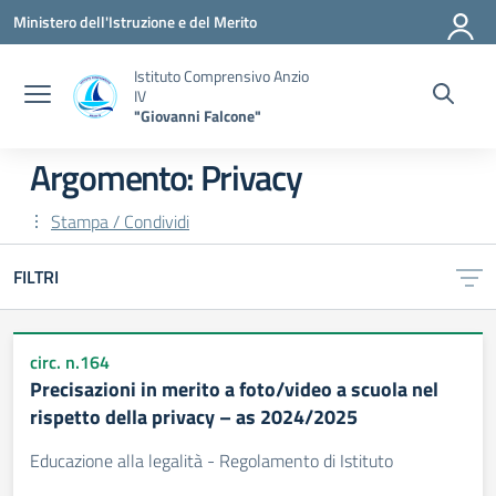
Vai ai contenuti
Vai al menu di navigazione
Vai al footer
Ministero dell'Istruzione e del Merito
Istituto Comprensivo Anzio
IV
"Giovanni Falcone"
Argomento: Privacy
Stampa / Condividi
FILTRI
circ. n.164
Precisazioni in merito a foto/video a scuola nel
rispetto della privacy – as 2024/2025
Educazione alla legalità - Regolamento di Istituto