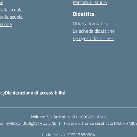
ne
Percorsi di studio
della scuola
Didattica
della scuola
Offerta formativa
azione
Le schede didattiche
I progetti delle classi
icy
Dichiarazione di accessibilità
Indirizzo:
Via Ardeatina, 81 - 00042 - Anzio
il:
RMIC8C4003@ISTRUZIONE.IT
Posta elettronica certificata (PEC):
RMIC8
Codice fiscale: 97713650584