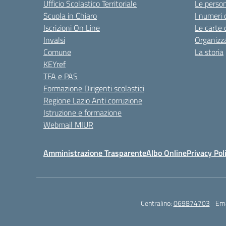
Ufficio Scolastico Territoriale
Le perso
Scuola in Chiaro
I numeri 
Iscrizioni On Line
Le carte 
Invalsi
Organizz
Comune
La storia
KEYref
TFA e PAS
Formazione Dirigenti scolastici
Regione Lazio Anti corruzione
Istruzione e formazione
Webmail MIUR
Amministrazione Trasparente
Albo Online
Privacy Pol
Centralino:
069874703
Ema