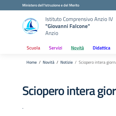
Vai ai contenuti
Vai al menu di navigazione
Vai al footer
Ministero dell'Istruzione e del Merito
Istituto Comprensivo Anzio IV
"Giovanni Falcone"
Anzio
Scuola
Servizi
Novità
Didattica
Home
Novità
Notizie
Sciopero intera gior
Sciopero intera gi
.