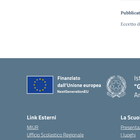
Pubblicat
Eccetto d
Is
"
A
Link Esterni
La Scuo
MIUR
Presenta
Ufficio Scolastico Regionale
I luoghi