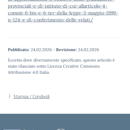
provinciali-e-di-istituto-di-cui-allarticolo-4-
commi-6-bis-e-6-ter-della-legge-3-maggio-1999-
n-124-e-di-conferimento-delle-relati/
Pubblicato:
24.02.2026
-
Revisione:
24.02.2026
Eccetto dove diversamente specificato, questo articolo è
stato rilasciato sotto Licenza Creative Commons
Attribuzione 4.0 Italia.
Stampa / Condividi