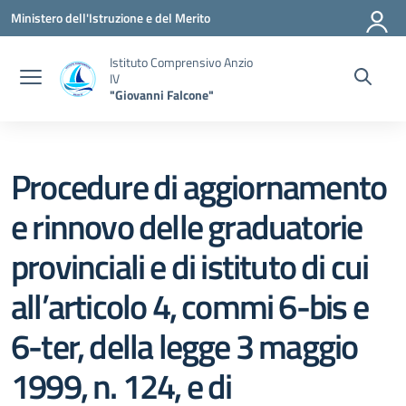
Vai ai contenuti
Vai al menu di navigazione
Vai al footer
Ministero dell'Istruzione e del Merito
Istituto Comprensivo Anzio
IV
"Giovanni Falcone"
Procedure di aggiornamento
e rinnovo delle graduatorie
provinciali e di istituto di cui
all’articolo 4, commi 6-bis e
6-ter, della legge 3 maggio
1999, n. 124, e di