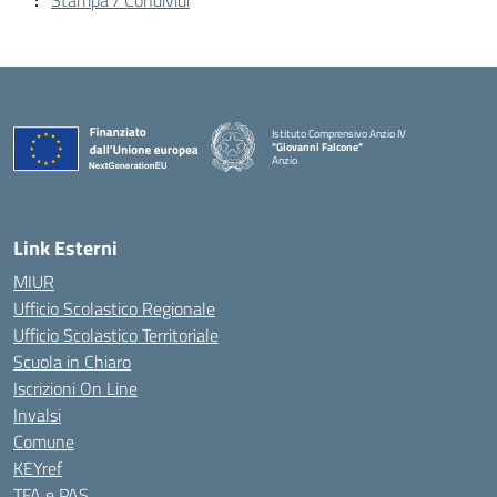
Stampa / Condividi
Istituto Comprensivo Anzio IV
"Giovanni Falcone"
Anzio
Link Esterni
MIUR
Ufficio Scolastico Regionale
Ufficio Scolastico Territoriale
Scuola in Chiaro
Iscrizioni On Line
Invalsi
Comune
KEYref
TFA e PAS