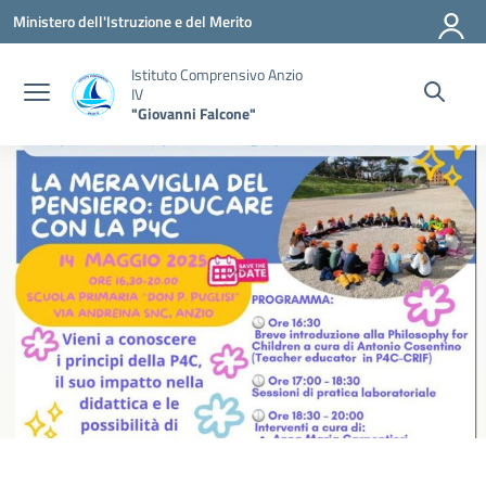
Vai ai contenuti
Vai al menu di navigazione
Vai al footer
Ministero dell'Istruzione e del Merito
Istituto Comprensivo Anzio
IV
"Giovanni Falcone"