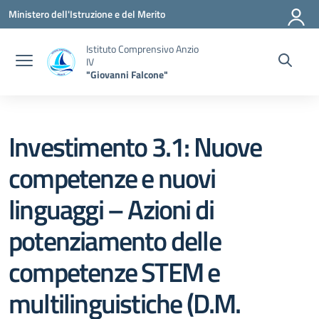
Vai ai contenuti
Vai al menu di navigazione
Vai al footer
Ministero dell'Istruzione e del Merito
Istituto Comprensivo Anzio
IV
"Giovanni Falcone"
Investimento 3.1: Nuove
competenze e nuovi
linguaggi – Azioni di
potenziamento delle
competenze STEM e
multilinguistiche (D.M.