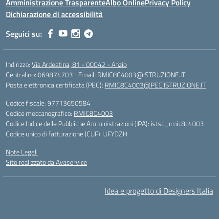
Amministrazione Trasparente
Albo Online
Privacy Policy
Dichiarazione di accessibilità
Seguici su:
Indirizzo:
Via Ardeatina, 81 - 00042 - Anzio
Centralino:
069874703
Email:
RMIC8C4003@ISTRUZIONE.IT
Posta elettronica certificata (PEC):
RMIC8C4003@PEC.ISTRUZIONE.IT
Codice fiscale: 97713650584
Codice meccanografico:
RMIC8C4003
Codice Indice delle Pubbliche Amministrazioni (IPA): istsc_rmic8c4003
Codice unico di fatturazione (CUF): UFYDZH
Note Legali
Sito realizzato da Avaservice
Idea e progetto di Designers Italia