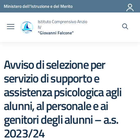
Vai ai contenuti
Vai al menu di navigazione
Vai al footer
Ministero dell'Istruzione e del Merito
Istituto Comprensivo Anzio
IV
"Giovanni Falcone"
Avviso di selezione per
servizio di supporto e
assistenza psicologica agli
alunni, al personale e ai
genitori degli alunni – a.s.
2023/24