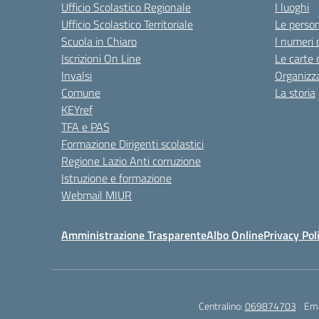
Ufficio Scolastico Regionale
I luoghi
Ufficio Scolastico Territoriale
Le perso
Scuola in Chiaro
I numeri 
Iscrizioni On Line
Le carte 
Invalsi
Organizz
Comune
La storia
KEYref
TFA e PAS
Formazione Dirigenti scolastici
Regione Lazio Anti corruzione
Istruzione e formazione
Webmail MIUR
Amministrazione Trasparente
Albo Online
Privacy Pol
Centralino:
069874703
Ema