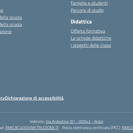
Famiglie e studenti
ne
Percorsi di studio
della scuola
Didattica
della scuola
Offerta formativa
azione
Le schede didattiche
I progetti delle classi
icy
Dichiarazione di accessibilità
Indirizzo:
Via Ardeatina, 81 - 00042 - Anzio
il:
RMIC8C4003@ISTRUZIONE.IT
Posta elettronica certificata (PEC):
RMIC8