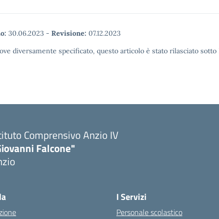
o:
30.06.2023
-
Revisione:
07.12.2023
ove diversamente specificato, questo articolo è stato rilasciato sott
tituto Comprensivo Anzio IV
Giovanni Falcone"
nzio
la
I Servizi
zione
Personale scolastico