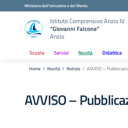
Vai ai contenuti
Vai al menu di navigazione
Vai al footer
Ministero dell'Istruzione e del Merito
Istituto Comprensivo Anzio IV
"Giovanni Falcone"
Anzio
Scuola
Servizi
Novità
Didattica
Home
Novità
Notizie
AVVISO – Pubblicazion
AVVISO – Pubblicazi