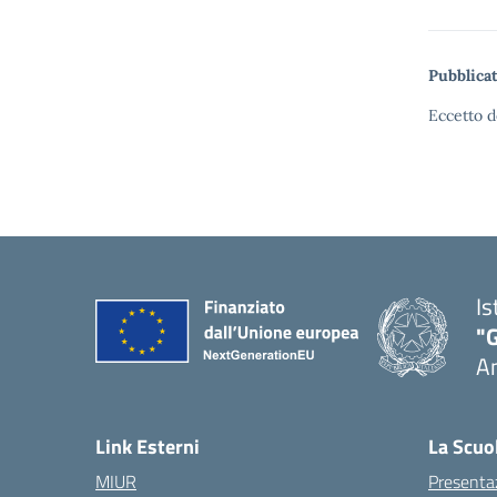
Pubblicat
Eccetto d
Is
"
A
Link Esterni
La Scuo
MIUR
Presenta