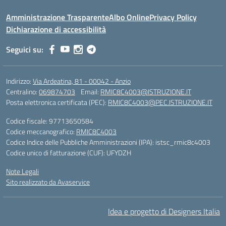
Amministrazione Trasparente
Albo Online
Privacy Policy
Dichiarazione di accessibilità
Seguici su:
Indirizzo:
Via Ardeatina, 81 - 00042 - Anzio
Centralino:
069874703
Email:
RMIC8C4003@ISTRUZIONE.IT
Posta elettronica certificata (PEC):
RMIC8C4003@PEC.ISTRUZIONE.IT
Codice fiscale: 97713650584
Codice meccanografico:
RMIC8C4003
Codice Indice delle Pubbliche Amministrazioni (IPA): istsc_rmic8c4003
Codice unico di fatturazione (CUF): UFYDZH
Note Legali
Sito realizzato da Avaservice
Idea e progetto di Designers Italia