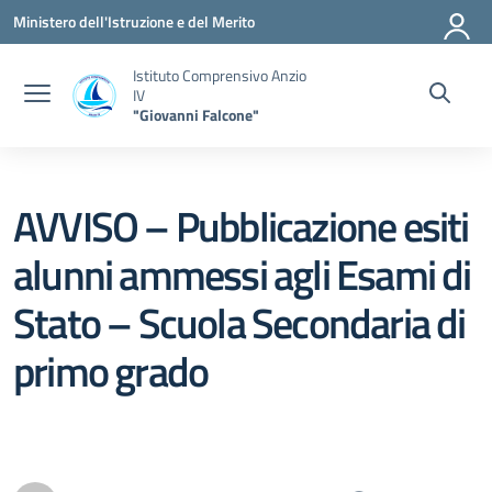
Vai ai contenuti
Vai al menu di navigazione
Vai al footer
Ministero dell'Istruzione e del Merito
Istituto Comprensivo Anzio
IV
"Giovanni Falcone"
AVVISO – Pubblicazione esiti
alunni ammessi agli Esami di
Stato – Scuola Secondaria di
primo grado