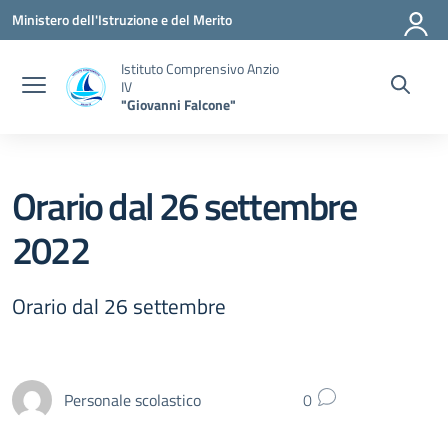
Vai ai contenuti
Vai al menu di navigazione
Vai al footer
Ministero dell'Istruzione e del Merito
Istituto Comprensivo Anzio
IV
"Giovanni Falcone"
Orario dal 26 settembre
2022
Orario dal 26 settembre
Personale scolastico
0