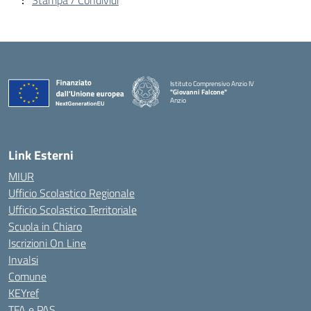
Stampa / Condividi
Istituto Comprensivo Anzio IV
"Giovanni Falcone"
Anzio
Link Esterni
MIUR
Ufficio Scolastico Regionale
Ufficio Scolastico Territoriale
Scuola in Chiaro
Iscrizioni On Line
Invalsi
Comune
KEYref
TFA e PAS