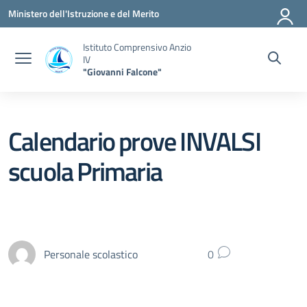
Vai ai contenuti
Vai al menu di navigazione
Vai al footer
Ministero dell'Istruzione e del Merito
Istituto Comprensivo Anzio
IV
"Giovanni Falcone"
Calendario prove INVALSI
scuola Primaria
Personale scolastico
0