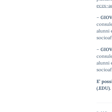
eczx-a
–
GIOVE
consule
alunni 
socioaf
–
GIOVE
consule
alunni 
socioaf
E’ poss
(.EDU).