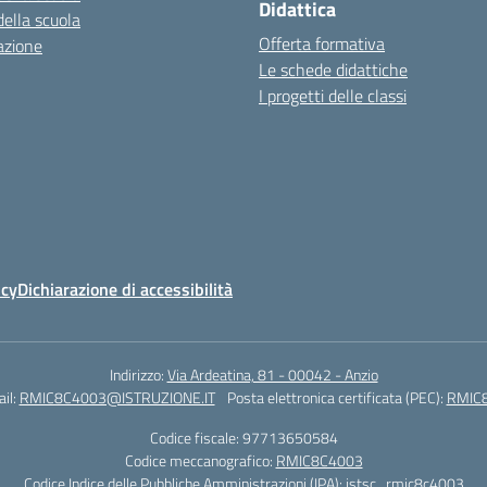
Didattica
della scuola
Offerta formativa
azione
Le schede didattiche
I progetti delle classi
icy
Dichiarazione di accessibilità
Indirizzo:
Via Ardeatina, 81 - 00042 - Anzio
il:
RMIC8C4003@ISTRUZIONE.IT
Posta elettronica certificata (PEC):
RMIC8
Codice fiscale: 97713650584
Codice meccanografico:
RMIC8C4003
Codice Indice delle Pubbliche Amministrazioni (IPA): istsc_rmic8c4003