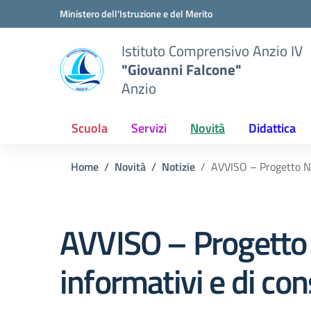
Vai ai contenuti
Vai al menu di navigazione
Vai al footer
Ministero dell'Istruzione e del Merito
Istituto Comprensivo Anzio IV
"Giovanni Falcone"
Anzio
Scuola
Servizi
Novità
Didattica
Home
Novità
Notizie
AVVISO – Progetto N
AVVISO – Progetto
informativi e di co