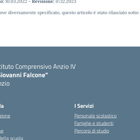
o:
10.03.2022
-
Revisione:
07.12.2023
ove diversamente specificato, questo articolo è stato rilasciato sott
tituto Comprensivo Anzio IV
Giovanni Falcone"
nzio
la
I Servizi
zione
Personale scolastico
Famiglie e studenti
ne
Percorsi di studio
della scuola