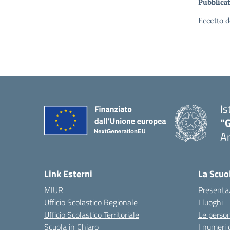
Pubblicat
Eccetto d
Is
"
A
Link Esterni
La Scuo
MIUR
Presenta
Ufficio Scolastico Regionale
I luoghi
Ufficio Scolastico Territoriale
Le perso
Scuola in Chiaro
I numeri 