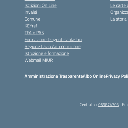
Iscrizioni On Line
Le carte 
Invalsi
Organizz
Comune
La storia
KEYref
TFA e PAS
Formazione Dirigenti scolastici
Regione Lazio Anti corruzione
Istruzione e formazione
Webmail MIUR
Amministrazione Trasparente
Albo Online
Privacy Pol
Centralino:
069874703
Ema