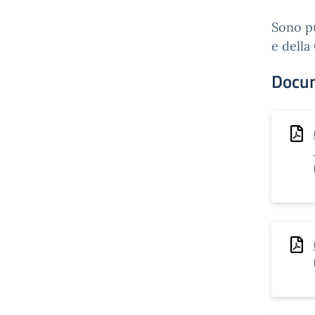
Sono pu
e della
Docu