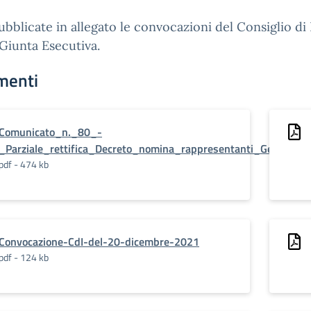
bblicate in allegato le convocazioni del Consiglio di 
 Giunta Esecutiva.
menti
Comunicato_n._80_-
_Parziale_rettifica_Decreto_nomina_rappresentanti_Genitor~
pdf - 474 kb
Convocazione-CdI-del-20-dicembre-2021
pdf - 124 kb