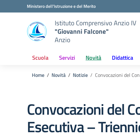
Vai ai contenuti
Vai al menu di navigazione
Vai al footer
Ministero dell'Istruzione e del Merito
Istituto Comprensivo Anzio IV
"Giovanni Falcone"
Anzio
Scuola
Servizi
Novità
Didattica
Home
Novità
Notizie
Convocazioni del Cons
Convocazioni del Con
Esecutiva – Trien