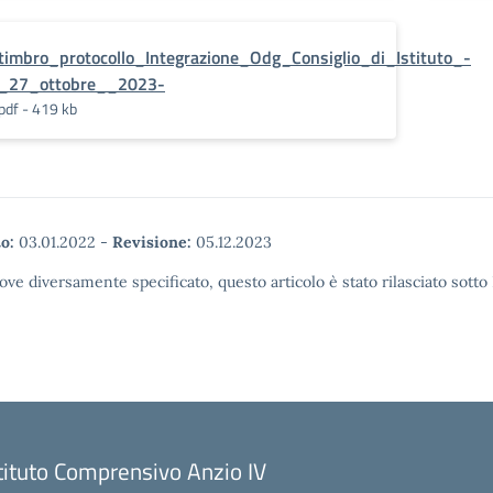
timbro_protocollo_Integrazione_Odg_Consiglio_di_Istituto_-
_27_ottobre__2023-
pdf - 419 kb
o:
03.01.2022
-
Revisione:
05.12.2023
ove diversamente specificato, questo articolo è stato rilasciato sott
tituto Comprensivo Anzio IV