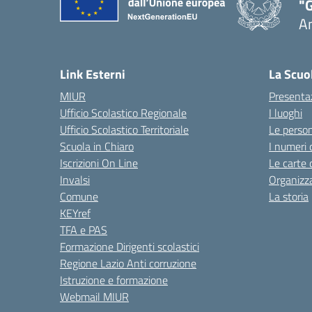
"
A
Link Esterni
La Scuo
MIUR
Presenta
Ufficio Scolastico Regionale
I luoghi
Ufficio Scolastico Territoriale
Le perso
Scuola in Chiaro
I numeri 
Iscrizioni On Line
Le carte 
Invalsi
Organizz
Comune
La storia
KEYref
TFA e PAS
Formazione Dirigenti scolastici
Regione Lazio Anti corruzione
Istruzione e formazione
Webmail MIUR