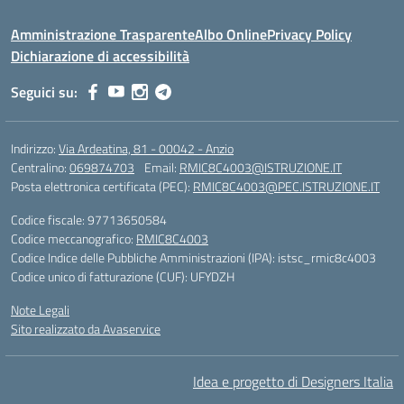
Amministrazione Trasparente
Albo Online
Privacy Policy
Dichiarazione di accessibilità
Seguici su:
Indirizzo:
Via Ardeatina, 81 - 00042 - Anzio
Centralino:
069874703
Email:
RMIC8C4003@ISTRUZIONE.IT
Posta elettronica certificata (PEC):
RMIC8C4003@PEC.ISTRUZIONE.IT
Codice fiscale: 97713650584
Codice meccanografico:
RMIC8C4003
Codice Indice delle Pubbliche Amministrazioni (IPA): istsc_rmic8c4003
Codice unico di fatturazione (CUF): UFYDZH
Note Legali
Sito realizzato da Avaservice
Idea e progetto di Designers Italia