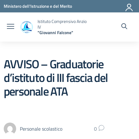
Vai ai contenuti
Vai al menu di navigazione
Vai al footer
Ministero dell'Istruzione e del Merito
Istituto Comprensivo Anzio
IV
"Giovanni Falcone"
AVVISO – Graduatorie
d’istituto di III fascia del
personale ATA
Personale scolastico
0