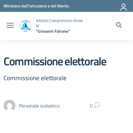
Vai ai contenuti
Vai al menu di navigazione
Vai al footer
Ministero dell'Istruzione e del Merito
Istituto Comprensivo Anzio
IV
"Giovanni Falcone"
Commissione elettorale
Commissione elettorale
Personale scolastico
0