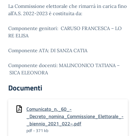
La Commissione elettorale che rimarrà in carica fino
all’A.S. 2022-2023 è costituita da:
Componente genitori: CARUSO FRANCESCA – LO
RE ELISA
Componente ATA: DI SANZA CATIA
Componente docenti: MALINCONICO TATIANA –
SICA ELEONORA
Documenti
Comunicato_n._60_-
_Decreto_nomina_Commissione_Elettorale_-
_biennio_2021_022~.pdf
pdf - 371 kb