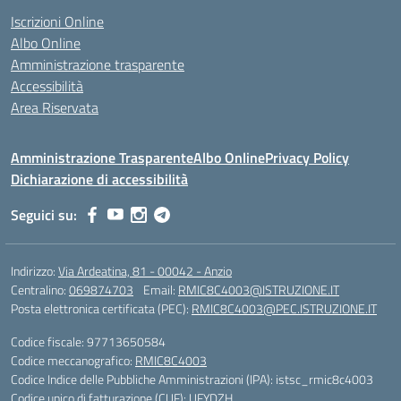
Iscrizioni Online
Albo Online
Amministrazione trasparente
Accessibilità
Area Riservata
Amministrazione Trasparente
Albo Online
Privacy Policy
Dichiarazione di accessibilità
Seguici su:
Indirizzo:
Via Ardeatina, 81 - 00042 - Anzio
Centralino:
069874703
Email:
RMIC8C4003@ISTRUZIONE.IT
Posta elettronica certificata (PEC):
RMIC8C4003@PEC.ISTRUZIONE.IT
Codice fiscale: 97713650584
Codice meccanografico:
RMIC8C4003
Codice Indice delle Pubbliche Amministrazioni (IPA): istsc_rmic8c4003
Codice unico di fatturazione (CUF): UFYDZH