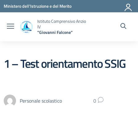
Vai ai contenuti
Vai al menu di navigazione
Vai al footer
Ministero dell'Istruzione e del Merito
Istituto Comprensivo Anzio
IV
"Giovanni Falcone"
1 – Test orientamento SSIG
Personale scolastico
0