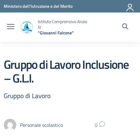
Vai ai contenuti
Vai al menu di navigazione
Vai al footer
Ministero dell'Istruzione e del Merito
Istituto Comprensivo Anzio
IV
"Giovanni Falcone"
Gruppo di Lavoro Inclusione
– G.L.I.
Gruppo di Lavoro
Personale scolastico
0