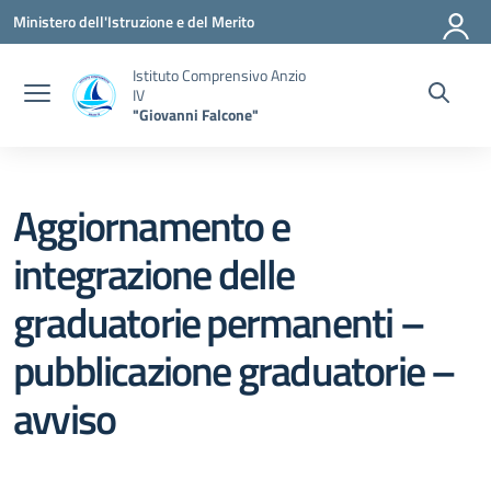
Vai ai contenuti
Vai al menu di navigazione
Vai al footer
Ministero dell'Istruzione e del Merito
Istituto Comprensivo Anzio
IV
"Giovanni Falcone"
Aggiornamento e
integrazione delle
graduatorie permanenti –
pubblicazione graduatorie –
avviso