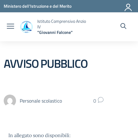
Vai ai contenuti
Vai al menu di navigazione
Vai al footer
Ministero dell'Istruzione e del Merito
Istituto Comprensivo Anzio
IV
"Giovanni Falcone"
AVVISO PUBBLICO
Personale scolastico
0
In allegato sono disponibili: