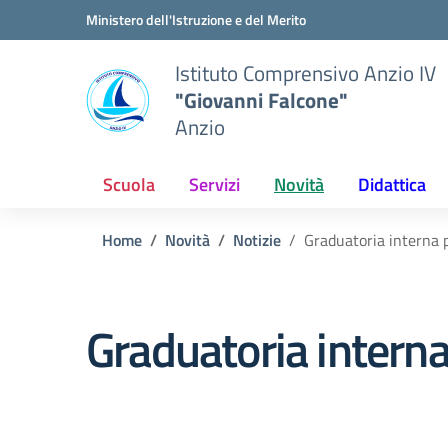
Vai ai contenuti
Vai al menu di navigazione
Vai al footer
Ministero dell'Istruzione e del Merito
Istituto Comprensivo Anzio IV
"Giovanni Falcone"
Anzio
Scuola
Servizi
Novità
Didattica
Home
Novità
Notizie
Graduatoria interna 
Graduatoria interna