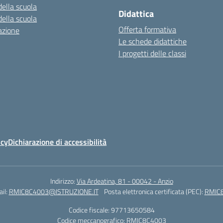
della scuola
Didattica
della scuola
Offerta formativa
azione
Le schede didattiche
I progetti delle classi
icy
Dichiarazione di accessibilità
Indirizzo:
Via Ardeatina, 81 - 00042 - Anzio
il:
RMIC8C4003@ISTRUZIONE.IT
Posta elettronica certificata (PEC):
RMIC8
Codice fiscale: 97713650584
Codice meccanografico:
RMIC8C4003