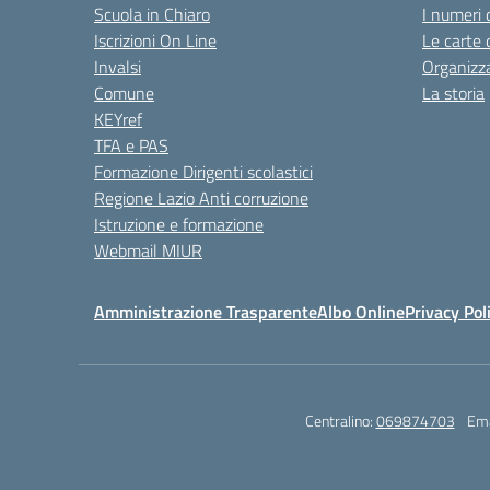
Scuola in Chiaro
I numeri 
Iscrizioni On Line
Le carte 
Invalsi
Organizz
Comune
La storia
KEYref
TFA e PAS
Formazione Dirigenti scolastici
Regione Lazio Anti corruzione
Istruzione e formazione
Webmail MIUR
Amministrazione Trasparente
Albo Online
Privacy Pol
Centralino:
069874703
Ema