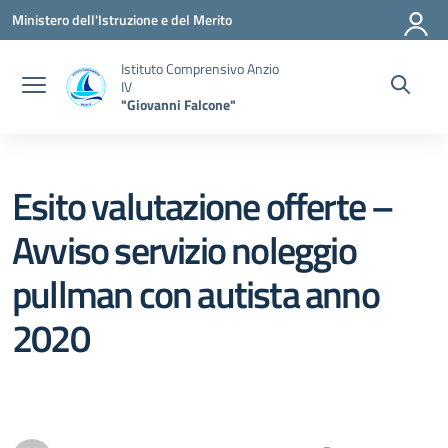
Vai ai contenuti
Vai al menu di navigazione
Vai al footer
Ministero dell'Istruzione e del Merito
Istituto Comprensivo Anzio
IV
"Giovanni Falcone"
Esito valutazione offerte –
Avviso servizio noleggio
pullman con autista anno
2020