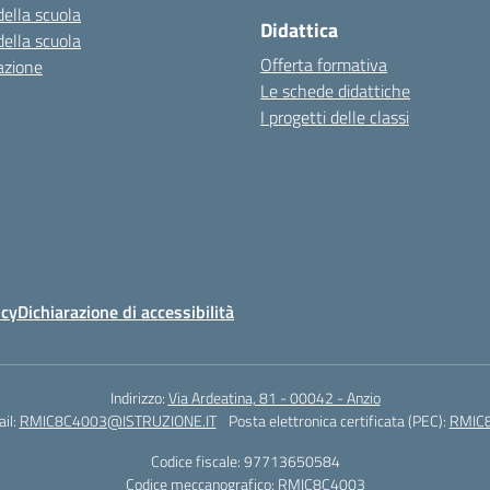
della scuola
Didattica
della scuola
Offerta formativa
azione
Le schede didattiche
I progetti delle classi
icy
Dichiarazione di accessibilità
Indirizzo:
Via Ardeatina, 81 - 00042 - Anzio
il:
RMIC8C4003@ISTRUZIONE.IT
Posta elettronica certificata (PEC):
RMIC8
Codice fiscale: 97713650584
Codice meccanografico:
RMIC8C4003