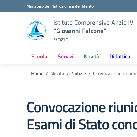
Vai ai contenuti
Vai al menu di navigazione
Vai al footer
Ministero dell'Istruzione e del Merito
Istituto Comprensivo Anzio IV
"Giovanni Falcone"
Anzio
Scuola
Servizi
Novità
Didattica
Home
Novità
Notizie
Convocazione riunione
Convocazione riunio
Esami di Stato concl