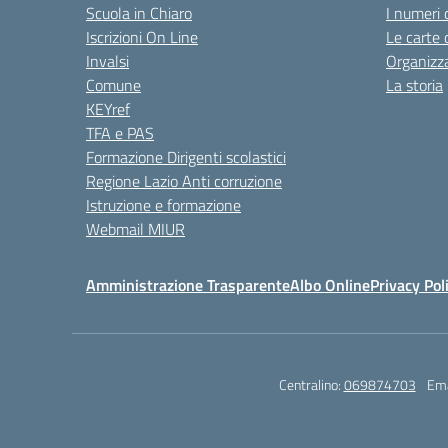
Scuola in Chiaro
I numeri 
Iscrizioni On Line
Le carte 
Invalsi
Organizz
Comune
La storia
KEYref
TFA e PAS
Formazione Dirigenti scolastici
Regione Lazio Anti corruzione
Istruzione e formazione
Webmail MIUR
Amministrazione Trasparente
Albo Online
Privacy Pol
Centralino:
069874703
Ema