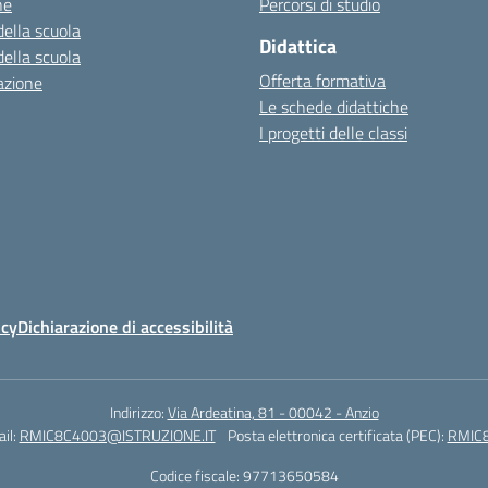
ne
Percorsi di studio
della scuola
Didattica
della scuola
Offerta formativa
azione
Le schede didattiche
I progetti delle classi
icy
Dichiarazione di accessibilità
Indirizzo:
Via Ardeatina, 81 - 00042 - Anzio
il:
RMIC8C4003@ISTRUZIONE.IT
Posta elettronica certificata (PEC):
RMIC8
Codice fiscale: 97713650584