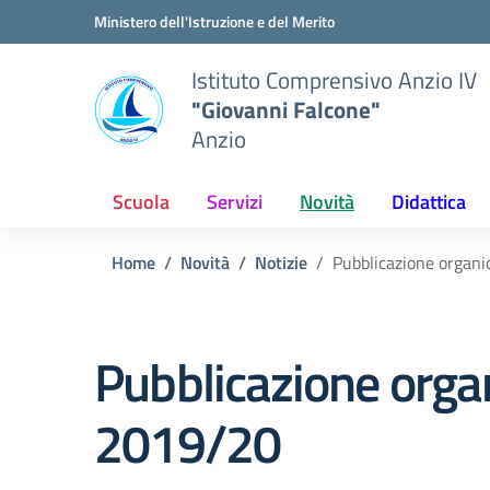
Vai ai contenuti
Vai al menu di navigazione
Vai al footer
Ministero dell'Istruzione e del Merito
Istituto Comprensivo Anzio IV
"Giovanni Falcone"
Anzio
Scuola
Servizi
Novità
Didattica
Home
Novità
Notizie
Pubblicazione organic
Pubblicazione organi
2019/20