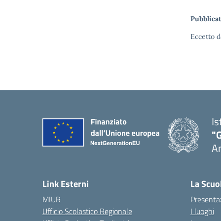
Pubblicat
Eccetto d
Is
"
A
Link Esterni
La Scuo
MIUR
Presenta
Ufficio Scolastico Regionale
I luoghi