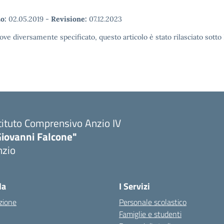
o:
02.05.2019
-
Revisione:
07.12.2023
ove diversamente specificato, questo articolo è stato rilasciato sott
tituto Comprensivo Anzio IV
Giovanni Falcone"
nzio
la
I Servizi
zione
Personale scolastico
Famiglie e studenti