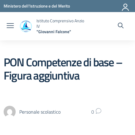
Vai ai contenuti
Vai al menu di navigazione
Vai al footer
Ministero dell'Istruzione e del Merito
Istituto Comprensivo Anzio
IV
"Giovanni Falcone"
PON Competenze di base –
Figura aggiuntiva
Personale scolastico
0