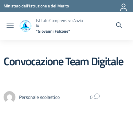
Vai ai contenuti
Vai al menu di navigazione
Vai al footer
Ministero dell'Istruzione e del Merito
Istituto Comprensivo Anzio
IV
"Giovanni Falcone"
Convocazione Team Digitale
Personale scolastico
0