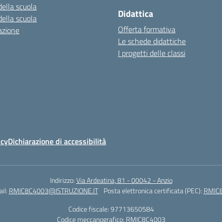
della scuola
Didattica
della scuola
Offerta formativa
azione
Le schede didattiche
I progetti delle classi
icy
Dichiarazione di accessibilità
Indirizzo:
Via Ardeatina, 81 - 00042 - Anzio
il:
RMIC8C4003@ISTRUZIONE.IT
Posta elettronica certificata (PEC):
RMIC8
Codice fiscale: 97713650584
Codice meccanografico:
RMIC8C4003