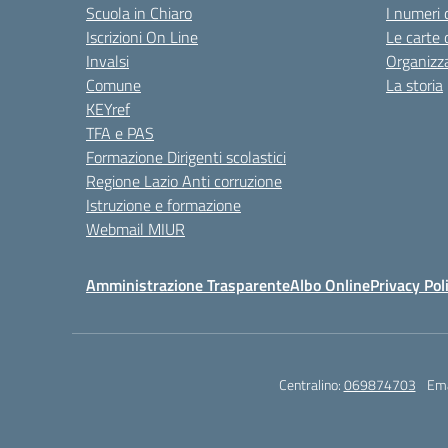
Scuola in Chiaro
I numeri 
Iscrizioni On Line
Le carte 
Invalsi
Organizz
Comune
La storia
KEYref
TFA e PAS
Formazione Dirigenti scolastici
Regione Lazio Anti corruzione
Istruzione e formazione
Webmail MIUR
Amministrazione Trasparente
Albo Online
Privacy Pol
Centralino:
069874703
Ema