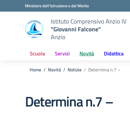
Vai ai contenuti
Vai al menu di navigazione
Vai al footer
Ministero dell'Istruzione e del Merito
Istituto Comprensivo Anzio IV
"Giovanni Falcone"
Anzio
Scuola
Servizi
Novità
Didattica
Home
Novità
Notizie
Determina n.7 –
Determina n.7 –