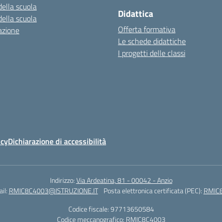
della scuola
Didattica
della scuola
Offerta formativa
azione
Le schede didattiche
I progetti delle classi
icy
Dichiarazione di accessibilità
Indirizzo:
Via Ardeatina, 81 - 00042 - Anzio
il:
RMIC8C4003@ISTRUZIONE.IT
Posta elettronica certificata (PEC):
RMIC8
Codice fiscale: 97713650584
Codice meccanografico:
RMIC8C4003