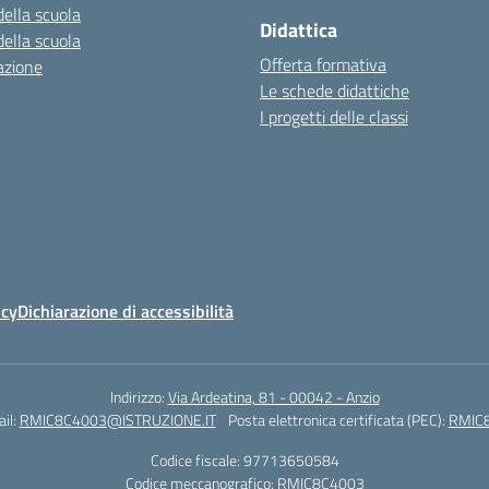
della scuola
Didattica
della scuola
Offerta formativa
azione
Le schede didattiche
I progetti delle classi
icy
Dichiarazione di accessibilità
Indirizzo:
Via Ardeatina, 81 - 00042 - Anzio
il:
RMIC8C4003@ISTRUZIONE.IT
Posta elettronica certificata (PEC):
RMIC8
Codice fiscale: 97713650584
Codice meccanografico:
RMIC8C4003