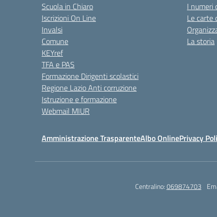
Scuola in Chiaro
I numeri 
Iscrizioni On Line
Le carte 
Invalsi
Organizz
Comune
La storia
KEYref
TFA e PAS
Formazione Dirigenti scolastici
Regione Lazio Anti corruzione
Istruzione e formazione
Webmail MIUR
Amministrazione Trasparente
Albo Online
Privacy Pol
Centralino:
069874703
Ema