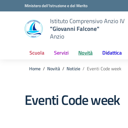
Vai ai contenuti
Vai al menu di navigazione
Vai al footer
Ministero dell'Istruzione e del Merito
Istituto Comprensivo Anzio IV
"Giovanni Falcone"
Anzio
Scuola
Servizi
Novità
Didattica
Home
Novità
Notizie
Eventi Code week
Eventi Code week