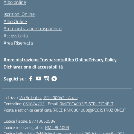
Albo online
Iscrizioni Online
Albo Online
Amministrazione trasparente
Accessibilità
Area Riservata
Amministrazione Trasparente
Albo Online
Privacy Policy
Dichiarazione di accessibilità
Seguici su:
Indirizzo:
Via Ardeatina, 81 - 00042 - Anzio
Centralino:
069874703
Email:
RMIC8C4003@ISTRUZIONE.IT
Posta elettronica certificata (PEC):
RMIC8C4003@PEC.ISTRUZIONE.IT
Codice fiscale: 97713650584
Codice meccanografico:
RMIC8C4003
Codice Indice delle Pubbliche Amministrazioni (IPA): istsc_rmic8c4003