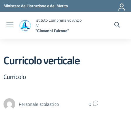
Vai ai contenuti
Vai al menu di navigazione
Vai al footer
Ministero dell'Istruzione e del Merito
Istituto Comprensivo Anzio
IV
"Giovanni Falcone"
Curricolo verticale
Curricolo
Personale scolastico
0