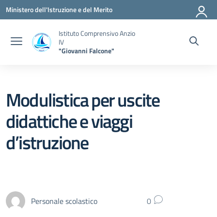
Vai ai contenuti
Vai al menu di navigazione
Vai al footer
Ministero dell'Istruzione e del Merito
Istituto Comprensivo Anzio
IV
"Giovanni Falcone"
Modulistica per uscite
didattiche e viaggi
d’istruzione
Personale scolastico
0