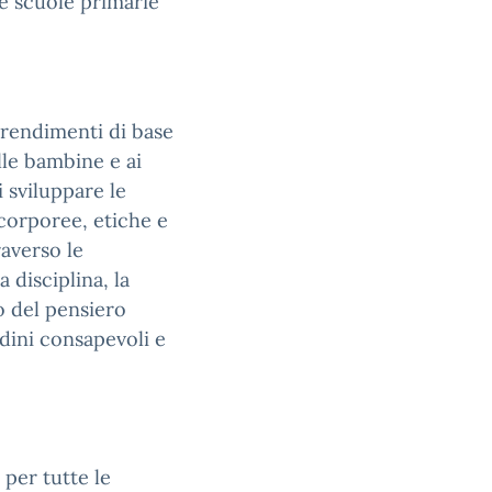
le scuole primarie
prendimenti di base
lle bambine e ai
 sviluppare le
 corporee, etiche e
raverso le
 disciplina, la
o del pensiero
adini consapevoli e
 per tutte le