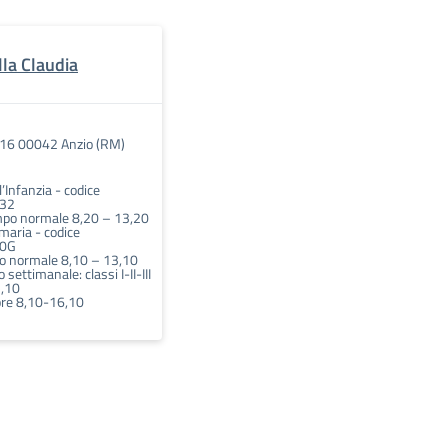
lla Claudia
, 16 00042 Anzio (RM)
l’Infanzia - codice
32
mpo normale 8,20 – 13,20
maria - codice
0G
o normale 8,10 – 13,10
 settimanale: classi I-II-III
5,10
 ore 8,10-16,10