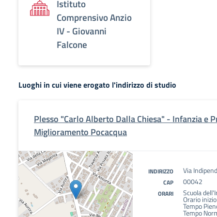
Istituto
Comprensivo Anzio
IV - Giovanni
Falcone
Luoghi in cui viene erogato l'indirizzo di studio
Plesso "Carlo Alberto Dalla Chiesa" - Infanzia e P
Miglioramento Pocacqua
Via Indipend
INDIRIZZO
00042
CAP
Scuola dell'
ORARI
Orario inizio
Tempo Pieno
Tempo Norm