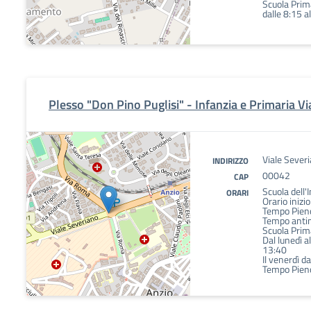
Scuola Prima
dalle 8:15 a
Plesso "Don Pino Puglisi" - Infanzia e Primaria V
Viale Sever
INDIRIZZO
00042
CAP
Scuola dell'
ORARI
Orario inizio
Tempo Pieno
Tempo antim
Scuola Prim
Dal lunedì al
13:40
Il venerdì d
Tempo Pieno