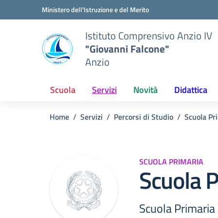
Vai ai contenuti
Vai al menu di navigazione
Vai al footer
Ministero dell'Istruzione e del Merito
Istituto Comprensivo Anzio IV
"Giovanni Falcone"
Anzio
Scuola
Servizi
Novità
Didattica
Home
Servizi
Percorsi di Studio
Scuola Pr
SCUOLA PRIMARIA
Scuola P
Scuola Primaria 