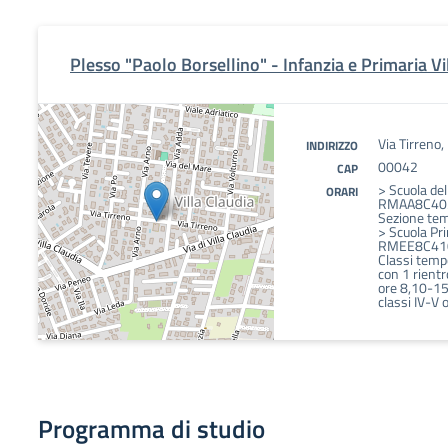
Plesso "Paolo Borsellino" - Infanzia e Primaria Vi
Via Tirreno
INDIRIZZO
00042
CAP
> Scuola del
ORARI
RMAA8C40
Sezione te
> Scuola Pri
RMEE8C41
Classi temp
con 1 rientro
ore 8,10-1
classi IV-V
Programma di studio