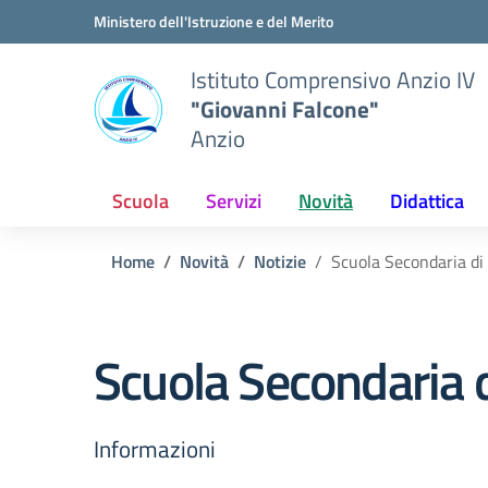
Vai ai contenuti
Vai al menu di navigazione
Vai al footer
Ministero dell'Istruzione e del Merito
Istituto Comprensivo Anzio IV
"Giovanni Falcone"
Anzio
Scuola
Servizi
Novità
Didattica
Home
Novità
Notizie
Scuola Secondaria di
Scuola Secondaria 
Informazioni