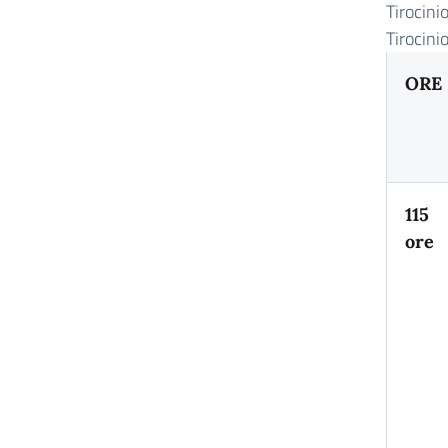
Tirocini
Tirocini
ORE
115
ore