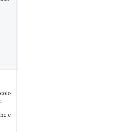
G.L.H.
Partecipazione ai
progetti
trasversali
(modalità
Cooperative
Learning)
70 ore
colo
·Incontri di
e
progettazione
che e
con il gruppo
docente