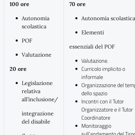
100 ore
70 ore
Autonomia
Autonomia scolastic
scolastica
Elementi
POF
essenziali del POF
Valutazione
Valutazione.
Curricolo implicito o
20 ore
informale
Legislazione
Organizzazione del tem
relativa
dello spazio
all’inclusione/
Incontri con il Tutor
Organizzatore e il Tutor
integrazione
Coordinatore
del disabile
Monitoraggio
sull’andamento del Tiro