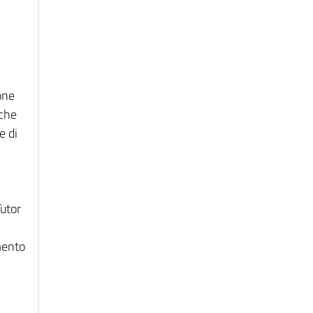
·Osservazione in
classe
sullo stile educativo
one
dei docenti, sulle
nche
e di
dinamiche relazionali
i
e
sugli apprendimenti
Tutor
degli alunni
mento
·Annotazioni sul
diario
di bordo e sul