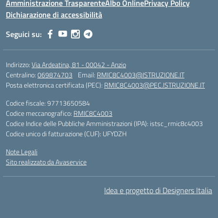
Amministrazione Trasparente
Albo Online
Privacy Policy
Dichiarazione di accessibilità
Seguici su:
Indirizzo:
Via Ardeatina, 81 - 00042 - Anzio
Centralino:
069874703
Email:
RMIC8C4003@ISTRUZIONE.IT
Posta elettronica certificata (PEC):
RMIC8C4003@PEC.ISTRUZIONE.IT
Codice fiscale: 97713650584
Codice meccanografico:
RMIC8C4003
Codice Indice delle Pubbliche Amministrazioni (IPA): istsc_rmic8c4003
Codice unico di fatturazione (CUF): UFYDZH
Note Legali
Sito realizzato da Avaservice
Idea e progetto di Designers Italia