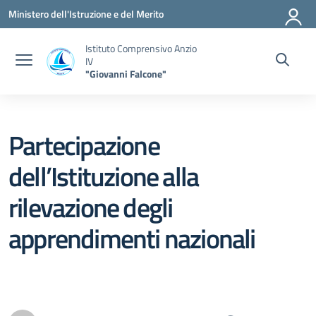
Vai ai contenuti
Vai al menu di navigazione
Vai al footer
Ministero dell'Istruzione e del Merito
Istituto Comprensivo Anzio
IV
"Giovanni Falcone"
Partecipazione
dell’Istituzione alla
rilevazione degli
apprendimenti nazionali